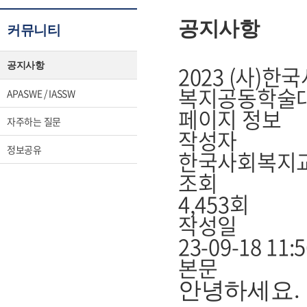
공지사항
커뮤니티
공지사항
2023 (사)
복지공동학술대
APASWE / IASSW
페이지 정보
자주하는 질문
작성자
정보공유
한국사회복지
조회
4,453회
작성일
23-09-18 11:
본문
안녕하세요.