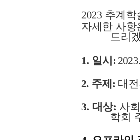
2023 추계
자세한 사항
드리겠
1.
일시:
2023.
2.
주제:
대전
3. 대상:
사회
학회 